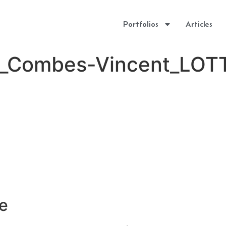
Portfolios
Articles
es_Combes-Vincent_LO
e