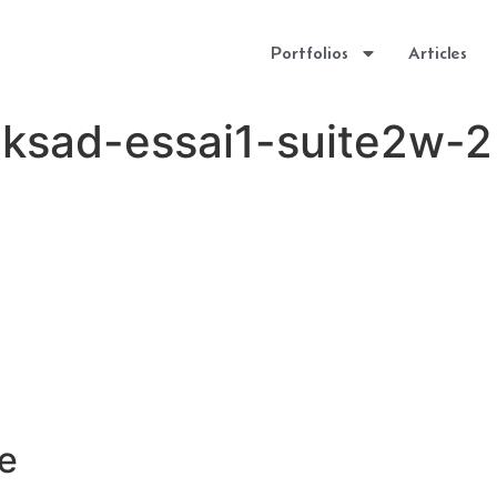
Portfolios
Articles
cksad-essai1-suite2w-2
e