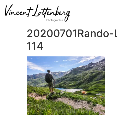
20200701Rando-La
114